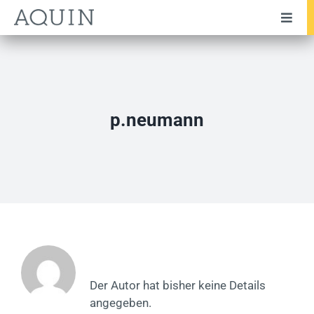
Zum
Toggl
Inhalt
Navig
springen
Unternehmen
Team
Leistungen
p.neumann
Branchen
Transaktionen
Testimonials
Publikationen
Über
Philipp Neumann
News
Der Autor hat bisher keine Details
angegeben.
Karriere