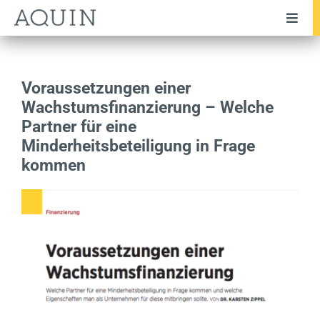
Zum
Toggl
Inhalt
Navig
springen
Unternehmen
Team
Voraussetzungen einer
Wachstumsfinanzierung – Welche
Leistungen
Partner für eine
Minderheitsbeteiligung in Frage
Branchen
kommen
Transaktionen
Testimonials
Publikationen
News
Karriere