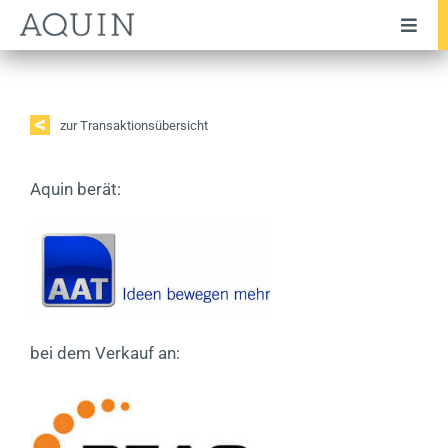
Zum
Toggl
Inhalt
Navig
springen
Unternehmen
Team
zur Transaktionsübersicht
Leistungen
Aquin berät:
Branchen
Transaktionen
Testimonials
Publikationen
bei dem Verkauf an:
News
Karriere