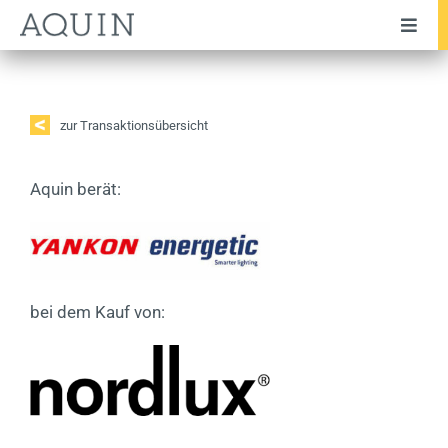
Zum
Toggl
Inhalt
Navig
springen
Unternehmen
Team
zur Transaktionsübersicht
Leistungen
Aquin berät:
Branchen
Transaktionen
Testimonials
bei dem Kauf von:
Publikationen
News
Karriere