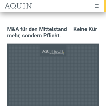
Zum
Toggl
Inhalt
Navig
springen
Unternehmen
Team
M&A für den Mittelstand – Keine Kür
mehr, sondern Pflicht.
Leistungen
Branchen
Transaktionen
Testimonials
Publikationen
News
Karriere