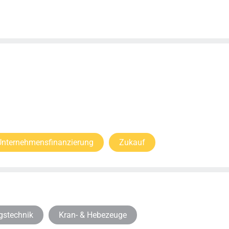
Unternehmensfinanzierung
Zukauf
gstechnik
Kran- & Hebezeuge