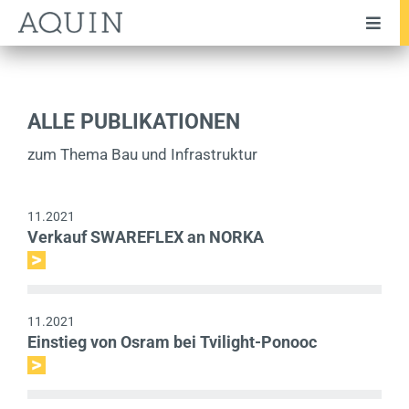
Zum
Toggl
Inhalt
Navig
springen
Unternehmen
Team
ALLE PUBLIKATIONEN
Leistungen
zum Thema Bau und Infrastruktur
Branchen
11.2021
Transaktionen
Verkauf SWAREFLEX an NORKA
Testimonials
Publikationen
11.2021
Einstieg von Osram bei Tvilight-Ponooc
News
Karriere